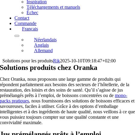
Inspiration
Téléchargements et manuels
Échec
Contact
Commande
Français
Néerlandais
Anglais
Allemand
Solutions pour les produits
Rik
2025-10-10T09:18:47+02:00
Solutions produits chez Oranka
Chez Oranka, nous proposons une large gamme de produits qui
répondent parfaitement aux besoins des secteurs de l’hôtellerie, de la
restauration, des loisirs et des soins de santé. Qu’il s’agisse de jus
prémélangés prêts à l’emploi, de boissons concentrées ou de
mono-
packs pratiques
, nous fournissons des solutions de boissons efficaces et
savoureuses, faciles à utiliser. Grâce à des options d’emballage
intelligentes et à des ingrédients de haute qualité, nous veillons à ce qu
vous puissiez toujours compter sur une qualité constante et une
convivialité maximale.
Jus prémélangés prêts à l’emploi