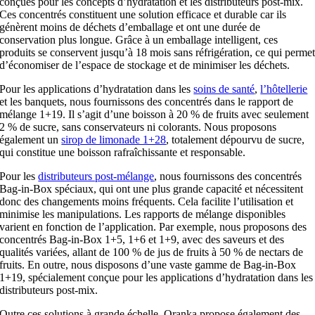
conçues pour les concepts d’hydratation et les distributeurs post-mix.
Ces concentrés constituent une solution efficace et durable car ils
génèrent moins de déchets d’emballage et ont une durée de
conservation plus longue. Grâce à un emballage intelligent, ces
produits se conservent jusqu’à 18 mois sans réfrigération, ce qui perme
d’économiser de l’espace de stockage et de minimiser les déchets.
Pour les applications d’hydratation dans les
soins de santé
,
l’hôtellerie
et les banquets, nous fournissons des concentrés dans le rapport de
mélange 1+19. Il s’agit d’une boisson à 20 % de fruits avec seulement
2 % de sucre, sans conservateurs ni colorants. Nous proposons
également un
sirop de limonade 1+28
, totalement dépourvu de sucre,
qui constitue une boisson rafraîchissante et responsable.
Pour les
distributeurs post-mélange
, nous fournissons des concentrés
Bag-in-Box spéciaux, qui ont une plus grande capacité et nécessitent
donc des changements moins fréquents. Cela facilite l’utilisation et
minimise les manipulations. Les rapports de mélange disponibles
varient en fonction de l’application. Par exemple, nous proposons des
concentrés Bag-in-Box 1+5, 1+6 et 1+9, avec des saveurs et des
qualités variées, allant de 100 % de jus de fruits à 50 % de nectars de
fruits. En outre, nous disposons d’une vaste gamme de Bag-in-Box
1+19, spécialement conçue pour les applications d’hydratation dans les
distributeurs post-mix.
Outre ces solutions à grande échelle, Oranka propose également des