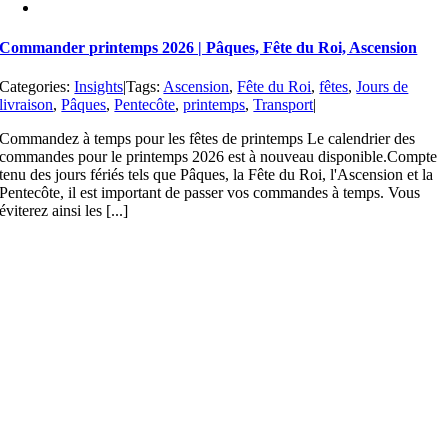
Commander printemps 2026 | Pâques, Fête du Roi, Ascension
Categories:
Insights
|
Tags:
Ascension
,
Fête du Roi
,
fêtes
,
Jours de
livraison
,
Pâques
,
Pentecôte
,
printemps
,
Transport
|
Commandez à temps pour les fêtes de printemps Le calendrier des
commandes pour le printemps 2026 est à nouveau disponible.Compte
tenu des jours fériés tels que Pâques, la Fête du Roi, l'Ascension et la
Pentecôte, il est important de passer vos commandes à temps. Vous
éviterez ainsi les [...]