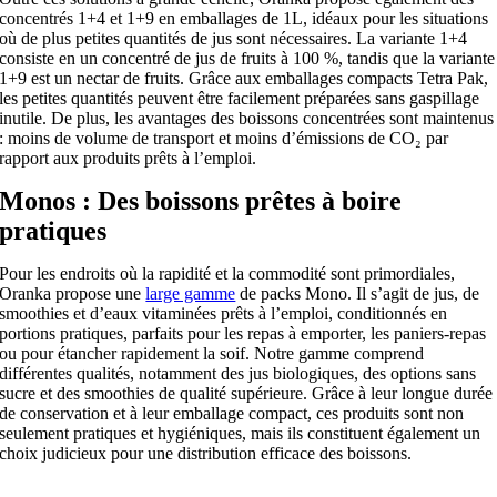
concentrés 1+4 et 1+9 en emballages de 1L, idéaux pour les situations
où de plus petites quantités de jus sont nécessaires. La variante 1+4
consiste en un concentré de jus de fruits à 100 %, tandis que la variante
1+9 est un nectar de fruits. Grâce aux emballages compacts Tetra Pak,
les petites quantités peuvent être facilement préparées sans gaspillage
inutile. De plus, les avantages des boissons concentrées sont maintenus
: moins de volume de transport et moins d’émissions de CO₂ par
rapport aux produits prêts à l’emploi.
Monos : Des boissons prêtes à boire
pratiques
Pour les endroits où la rapidité et la commodité sont primordiales,
Oranka propose une
large gamme
de packs Mono. Il s’agit de jus, de
smoothies et d’eaux vitaminées prêts à l’emploi, conditionnés en
portions pratiques, parfaits pour les repas à emporter, les paniers-repas
ou pour étancher rapidement la soif. Notre gamme comprend
différentes qualités, notamment des jus biologiques, des options sans
sucre et des smoothies de qualité supérieure. Grâce à leur longue durée
de conservation et à leur emballage compact, ces produits sont non
seulement pratiques et hygiéniques, mais ils constituent également un
choix judicieux pour une distribution efficace des boissons.